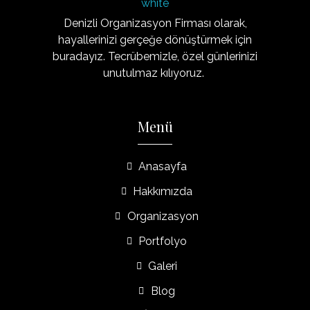
Organizasyon20
Denizli'nin Organizasyon Şirketi
Denizli Organizasyon Firması olarak,
hayallerinizi gerçeğe dönüştürmek için
buradayız. Tecrübemizle, özel günlerinizi
unutulmaz kılıyoruz.
Menü
Anasayfa
Hakkımızda
Organizasyon
Portfolyo
Galeri
Blog