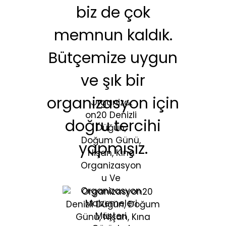
 en
biz de çok
da
memnun kaldık.
s
ı.
Bütçemize uygun
ve şık bir
P
organizasyon için
s
!
doğru tercihi
v
yapmışız.