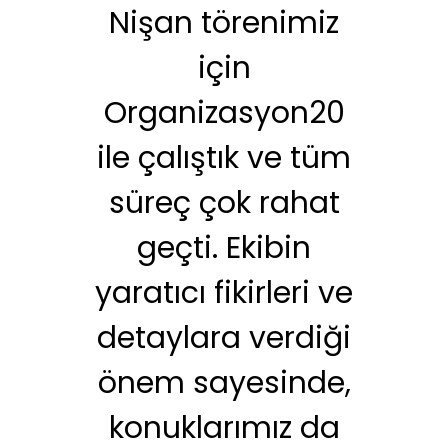
0
Nişan törenimiz
ü
için
r
Organizasyon20
ile çalıştık ve tüm
O
ha
süreç çok rahat
e
geçti. Ekibin
yaratıcı fikirleri ve
detaylara verdiği
önem sayesinde,
konuklarımız da