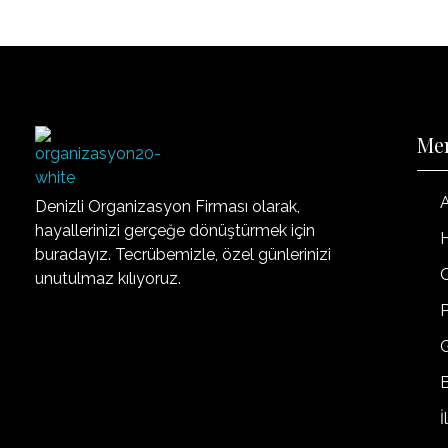
Me
Organizasyon20
Denizli'nin Organizasyon Şirketi
Denizli Organizasyon Firması olarak,
hayallerinizi gerçeğe dönüştürmek için
buradayız. Tecrübemizle, özel günlerinizi
unutulmaz kılıyoruz.
P
G
İ