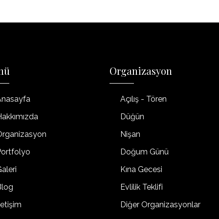
nü
Organizasyon
Anasayfa
Açılış - Tören
Hakkımızda
Düğün
Organizasyon
Nişan
ortfolyo
Doğum Günü
aleri
Kına Gecesi
Blog
Evlilik Teklifi
letişim
Diğer Organizasyonlar