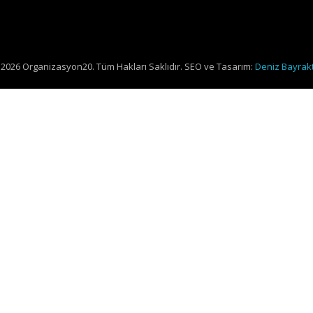
2026 Organizasyon20. Tüm Hakları Saklıdır. SEO ve Tasarım:
Deniz Bayrak