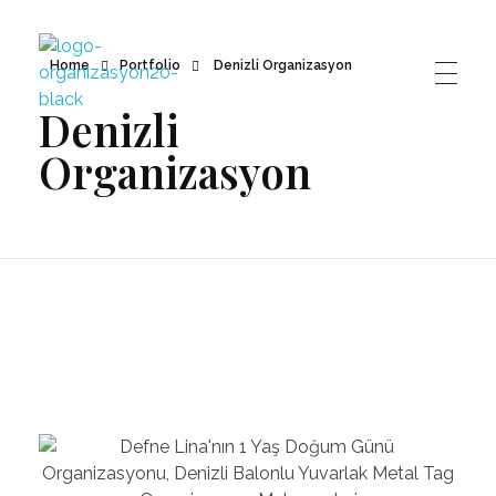
Home
Portfolio
Denizli Organizasyon
Denizli
Organizasyon20
Denizli'nin Organizasyon Şirketi
Organizasyon