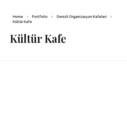
Home
Portfolio
Denizli Organizasyon Kafeleri
Kültür Kafe
Kültür Kafe
Organizasyon20
Denizli'nin Organizasyon Şirketi