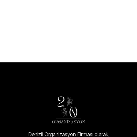
Deniz ve Sevgi’nin Altın Dokunuşlarla
Taçlanan Nişanı
Kültür Kafe
Nişan
Organizasyon20
Denizli'nin Organizasyon Şirketi
Denizli Organizasyon Firması olarak,